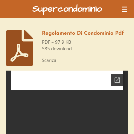
Supercondominio
Vai
al
contenuto
principale
Regolamento Di Condominio Pdf
PDF – 97,9 KB
585 download
Scarica